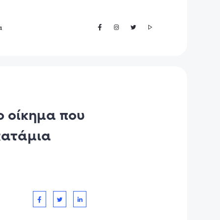
α
ο οίκημα που
κατάμια