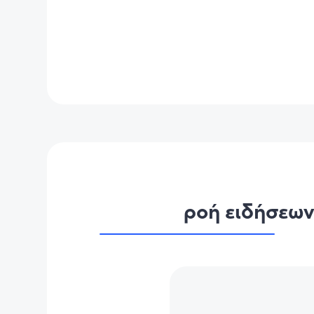
ροή ειδήσεω