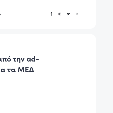
α
από την ad-
για τα ΜΕΔ