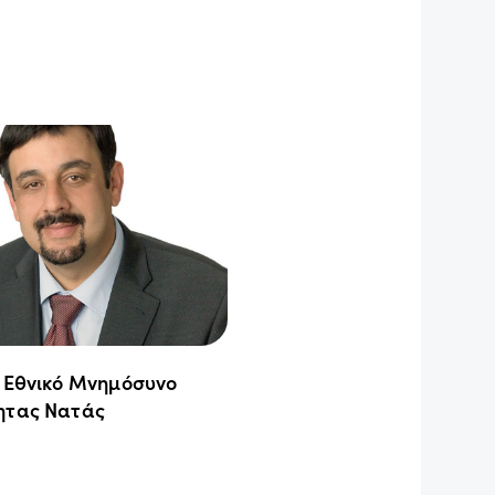
ο Εθνικό Μνημόσυνο
ητας Νατάς