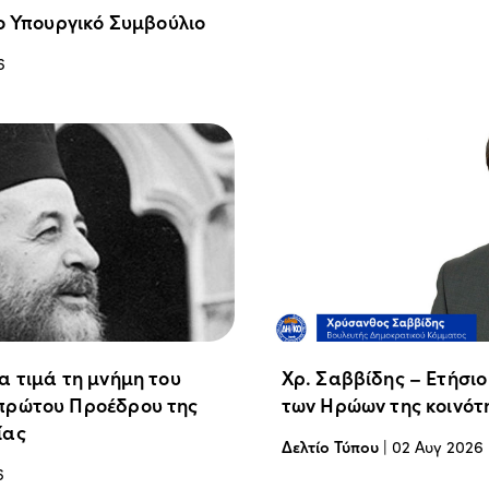
ο Υπουργικό Συμβούλιο
6
α τιμά τη μνήμη του
Χρ. Σαββίδης – Ετήσι
πρώτου Προέδρου της
των Ηρώων της κοινότ
ίας
Δελτίο Τύπου
|
02 Αυγ 2026
6