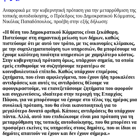
Αναφορικά με την κυβερνητική πρόταση για την μεταρρύθμιση της
τοπικής αυτοδιοίκησης, ο Πρόεδρος του Δημοκρατικού Κόμματος,
Νικόλας Παπαδόπουλος, προέβη στην εξής δήλωση:
«Η θέση του Δημοκρατικού Κόμματος είναι ξεκάθαρη.
Πιστεύουμε στη σημαντική μείωση των δήμων, καθώς
πιστεύουμε ότι με αυτό τον τρόπο, με τις οικονομίες κλίμακος,
με την συμπλεγματοποίηση των υπηρεσιών, θα μπορέσουμε να
έχουμε καλύτερη ποιότητα υπηρεσιών με χαμηλότερο κόστος.
Στην κυβερνητική πρόταση όμως, υπάρχουν σημεία, τα οποία
εμείς επιθυμούμε να συζητήσουμε περαιτέρω σε
κοινοβουλευτικό επίπεδο. Καθώς υπάρχουν επιμέρους
ζητήματα, που είναι αμφιλεγόμενα, που έχουν ήδη προκαλέσει
αντιδράσεις και αυτές τις αντιδράσεις θέλουμε να
αφουγκραστούμε, να επανεξετάσουμε ζητήματα που αφορούν
και συγχωνεύσεις, ιδιαίτερα στην περιοχή της Επαρχίας
Πάφου, για να μπορέσουμε να έχουμε στο τέλος της ημέρας μια
συνολική πρόταση, που θα είναι ικανοποιητική για το
μεγαλύτερο δυνατό αριθμό. Κάποιες αντιδράσεις θα υπάρχουν
πάντα. Αλλά, αυτό που επιδιώκουμε είναι μια πρόταση για τη
μεταρρύθμιση της τοπικής αυτοδιοίκησης, που θα μπορέσει να
προσφέρει εκείνες τις υπηρεσίες στους δημότες, που οι ίδιοι οι
δημότες απαιτούν να έχουν και δεν έχουν σήμερα.»