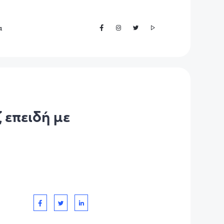
α
 επειδή με