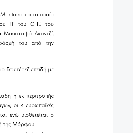
 Montana και το οποίο
του ΓΓ του ΟΗΕ του
 ο Μουσταφά Ακκιντζί,
ποδοχή του από την
ο Γκουτέρεζ επειδή με
λαδή η εκ περιτροπής
γων, οι 4 ευρωπαϊκές
τα, ενώ υιοθετείται ο
χή της Μόρφου.