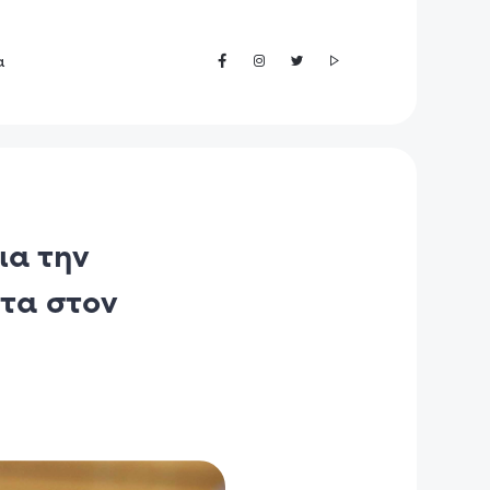
α
ια την
ητα στον