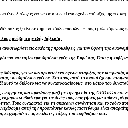
σει ένας διάλογος για να καταρτιστεί ένα σχέδιο στήριξης της οικονο
αδόπουλος ξεκίνησε σήμερα κύκλο επαφών με τους εμπλεκόμενους φο
λος προέβη στην εξής δήλωση:
αναθεωρήσει τις δικές της προβλέψεις για την ύφεση της οικονομί
ειρότερα και ψηλότερα δημόσια χρέη της Ευρώπης. Όμως η κυβέρνη
διάλογος για να καταρτιστεί ένα σχέδιο στήριξης της κυπριακής ο
ρισης του δημόσιου χρέους. Και προς αυτό το σκοπό έχουμε ετοιμά
ζί αυτό το διάλογο για να συναποφασίσουμε, στο μέτρο του δυνατο
ας εισηγήσεις και προτάσεις μαζί με την ηγεσία της ΟΕΒ αλλά και ν
 ευχαριστώ ιδιαίτερα για τις δικές τους εισηγήσεις για πιθανά μέ
ρύτητα. Τους ευχαριστώ για τη σημερινή συνάντηση και το χρόνο π
συνεχίσουμε αυτή την προσπάθεια καθώς πιστεύουμε είναι απαραίτη
ες επιχειρήσεις, τις ευάλωτες τάξεις του πληθυσμού μας.