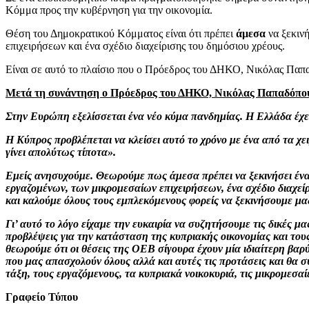
Κόμμα προς την κυβέρνηση για την οικονομία.
Θέση του Δημοκρατικού Κόμματος είναι ότι πρέπει
άμεσα
να ξεκινή
επιχειρήσεων και ένα σχέδιο διαχείρισης του δημόσιου χρέους.
Είναι σε αυτό το πλαίσιο που ο Πρόεδρος του ΔΗΚΟ, Νικόλας Παπ
Μετά τη συνάντηση ο Πρόεδρος του ΔΗΚΟ, Νικόλας Παπαδόπου
Στην Ευρώπη εξελίσσεται ένα νέο κύμα πανδημίας. Η Ελλάδα έχει 
Η Κύπρος προβλέπεται να κλείσει αυτό το χρόνο με ένα από τα χ
γίνει απολύτως τίποτα».
Εμείς ανησυχούμε. Θεωρούμε πως άμεσα πρέπει να ξεκινήσει ένας 
εργαζομένων, των μικρομεσαίων επιχειρήσεων, ένα σχέδιο διαχεί
και καλούμε όλους τους εμπλεκόμενους φορείς να ξεκινήσουμε μα
Γι’ αυτό το λόγο είχαμε την ευκαιρία να συζητήσουμε τις δικές μ
προβλέψεις για την κατάσταση της κυπριακής οικονομίας και τους
θεωρούμε ότι οι θέσεις της ΟΕΒ σίγουρα έχουν μία ιδιαίτερη βα
που μας απασχολούν όλους αλλά και αυτές τις προτάσεις και θα 
τάξη, τους εργαζόμενους, τα κυπριακά νοικοκυριά, τις μικρομεσαί
Γραφείο Τύπου