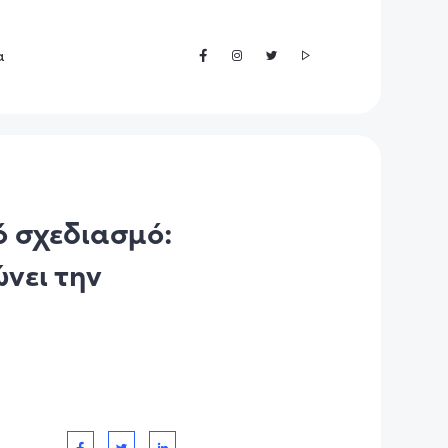
α
ό σχεδιασμό:
νει την