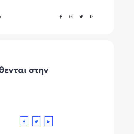
α
θενται στην