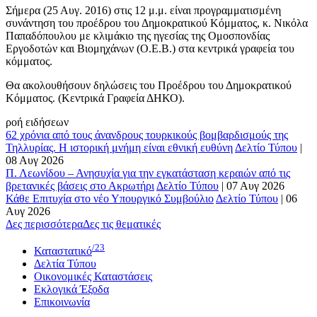
Σήμερα (25 Αυγ. 2016) στις 12 μ.μ. είναι προγραμματισμένη
συνάντηση του προέδρου του Δημοκρατικού Κόμματος, κ. Νικόλα
Παπαδόπουλου με κλιμάκιο της ηγεσίας της Ομοσπονδίας
Εργοδοτών και Βιομηχάνων (Ο.Ε.Β.) στα κεντρικά γραφεία του
κόμματος.
Θα ακολουθήσουν δηλώσεις του Προέδρου του Δημοκρατικού
Κόμματος. (Κεντρικά Γραφεία ΔΗΚΟ).
ροή ειδήσεων
62 χρόνια από τους άνανδρους τουρκικούς βομβαρδισμούς της
Τηλλυρίας. Η ιστορική μνήμη είναι εθνική ευθύνη
Δελτίο Τύπου
|
08 Αυγ 2026
Π. Λεωνίδου – Ανησυχία για την εγκατάσταση κεραιών από τις
βρετανικές βάσεις στο Ακρωτήρι
Δελτίο Τύπου
|
07 Αυγ 2026
Κάθε Επιτυχία στο νέο Υπουργικό Συμβούλιο
Δελτίο Τύπου
|
06
Αυγ 2026
Δες περισσότερα
Δες τις θεματικές
/23
Καταστατικό
Δελτία Τύπου
Οικονομικές Καταστάσεις
Εκλογικά Έξοδα
Επικοινωνία