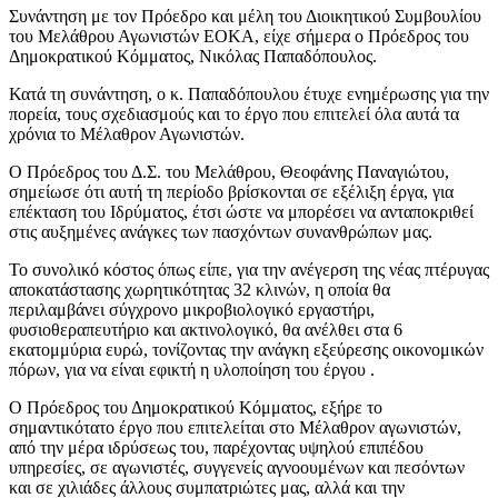
Συνάντηση με τον Πρόεδρο και μέλη του Διοικητικού Συμβουλίου
του Μελάθρου Αγωνιστών ΕΟΚΑ, είχε σήμερα ο Πρόεδρος του
Δημοκρατικού Κόμματος, Νικόλας Παπαδόπουλος.
Κατά τη συνάντηση, ο κ. Παπαδόπουλου έτυχε ενημέρωσης για την
πορεία, τους σχεδιασμούς και το έργο που επιτελεί όλα αυτά τα
χρόνια το Μέλαθρον Αγωνιστών.
Ο Πρόεδρος του Δ.Σ. του Μελάθρου, Θεοφάνης Παναγιώτου,
σημείωσε ότι αυτή τη περίοδο βρίσκονται σε εξέλιξη έργα, για
επέκταση του Ιδρύματος, έτσι ώστε να μπορέσει να ανταποκριθεί
στις αυξημένες ανάγκες των πασχόντων συνανθρώπων μας.
Το συνολικό κόστος όπως είπε, για την ανέγερση της νέας πτέρυγας
αποκατάστασης χωρητικότητας 32 κλινών, η οποία θα
περιλαμβάνει σύγχρονο μικροβιολογικό εργαστήρι,
φυσιοθεραπευτήριο και ακτινολογικό, θα ανέλθει στα 6
εκατομμύρια ευρώ, τονίζοντας την ανάγκη εξεύρεσης οικονομικών
πόρων, για να είναι εφικτή η υλοποίηση του έργου .
Ο Πρόεδρος του Δημοκρατικού Κόμματος, εξήρε το
σημαντικότατο έργο που επιτελείται στο Μέλαθρον αγωνιστών,
από την μέρα ιδρύσεως του, παρέχοντας υψηλού επιπέδου
υπηρεσίες, σε αγωνιστές, συγγενείς αγνοουμένων και πεσόντων
και σε χιλιάδες άλλους συμπατριώτες μας, αλλά και την