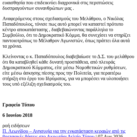
ευαισθησία που επιδεικνύει διαχρονικά στις περιπτώσεις
δυσπραγούντων συνανθρώπων μας .
Αναφερόμενος στους σχεδιασμούς του Μελάθρου, ο Νικόλας
Παπαδόπουλος, τόνισε πως αυτό μπορεί να καταστεί πρότυπο
κέντρο αποκατάστασης , διαβεβαιώνοντας παράλληλα το
Συμβούλιο, ότι το Δημοκρατικό Κόμμα, θα συνεχίσει να στηρίζει
παντοιοτρόπως το Μέλαθρον Αγωνιστών, όπως πράττει όλα αυτά
τα χρόνια.
Κλείνοντας ο κ. Παπαδόπουλος διαβεβαίωσε το Δ.Σ. του μελάθρου
ότι θα καταβληθεί κάθε δυνατή προσπάθεια, από πλευράς
Δημοκρατικού Κόμματος, είτε μέσω Νομοθετικών ρυθμίσεων,
είτε μέσω άσκησης πίεσης προς την Πολιτεία, για περαιτέρω
στήριξη στο έργο του Ιδρύματος, για να μπορέσει να υλοποιήσει
τους υπό εξέλιξη σχεδιασμούς του.
Γραφείο Τύπου
6 Ιουνίου 2018
ροή ειδήσεων
Π. Λεωνίδου – Ανησυχία για την εγκατάσταση κεραιών από τις
βρετανικές βάσεις στο Ακρωτήρι
Δελτίο Τύπου
|
07 Αυγ 2026