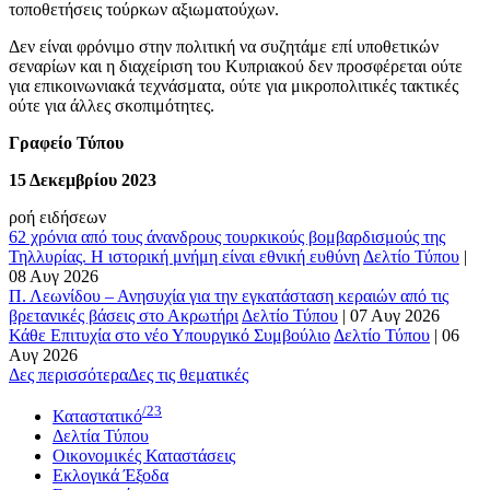
τοποθετήσεις τούρκων αξιωματούχων.
Δεν είναι φρόνιμο στην πολιτική να συζητάμε επί υποθετικών
σεναρίων και η διαχείριση του Κυπριακού δεν προσφέρεται ούτε
για επικοινωνιακά τεχνάσματα, ούτε για μικροπολιτικές τακτικές
ούτε για άλλες σκοπιμότητες.
Γραφείο Τύπου
15 Δεκεμβρίου 2023
ροή ειδήσεων
62 χρόνια από τους άνανδρους τουρκικούς βομβαρδισμούς της
Τηλλυρίας. Η ιστορική μνήμη είναι εθνική ευθύνη
Δελτίο Τύπου
|
08 Αυγ 2026
Π. Λεωνίδου – Ανησυχία για την εγκατάσταση κεραιών από τις
βρετανικές βάσεις στο Ακρωτήρι
Δελτίο Τύπου
|
07 Αυγ 2026
Κάθε Επιτυχία στο νέο Υπουργικό Συμβούλιο
Δελτίο Τύπου
|
06
Αυγ 2026
Δες περισσότερα
Δες τις θεματικές
/23
Καταστατικό
Δελτία Τύπου
Οικονομικές Καταστάσεις
Εκλογικά Έξοδα