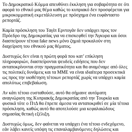
Το Δημοκρατικό Κόμμα απευθύνει έκκληση για σοβαρότητα σε ότι
αφορά το εθνικό μας θέμα καθώς το κυπριακό δεν προσφέρεται για
μικροκομματική εκμετάλλευση με πρόσχημα ένα ευφάνταστο
ρεπορτάζ.
Καμία πρόσκληση του Ταγίπ Ερντογάν δεν υπάρχει προς τον
Πρόεδρο της Δημοκρατίας για να επισκεφθεί την Άγκυρα και όσοι
διασπείρουν τέτοια fake news μόνο ζημιά προκαλούν στη
διαχείριση του εθνικού μας θέματος.
Δυστυχώς δεν είναι η πρώτη φορά που κατ’ επίκληση
πληροφοριών, διασπείρονται ψευδείς ειδήσεις που δεν
ανταποκρίνονται στην πραγματικότητα και θα αναμέναμε από όλες
τις πολιτικές δυνάμεις και τα ΜΜΕ να είναι ιδιαίτερα προσεκτικά
ως προς την υιοθέτηση τέτοιων ρεπορτάζ χωρίς να υπάρχει καμία
απολύτως επιβεβαίωση.
Αν κάτι τέτοιο ευσταθούσε, αυτό θα σήμαινε αυτόματη
αναγνώριση της Κυπριακής Δημοκρατίας από την Τουρκία και
φυσικά τότε ο ΠτΔ θα έπρεπε άμεσα να ανταποκριθεί σε μία τέτοια
πρόσκληση, καθώς αυτό θα αποτελούσε μια κεφαλαιώδους
σημασίας θετική εξέλιξη.
Δυστυχώς όμως, δεν φαίνεται να υπάρχει ένα τέτοιο ενδεχόμενο,
εάν λάβει κανείς υπόψη τις επαναλαμβανόμενες δηλώσεις και