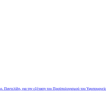
. Παντελίδη, για την εξέταση του Προϋπολογισμού του Υφυπουργεί