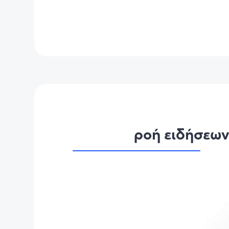
ροή ειδήσεω