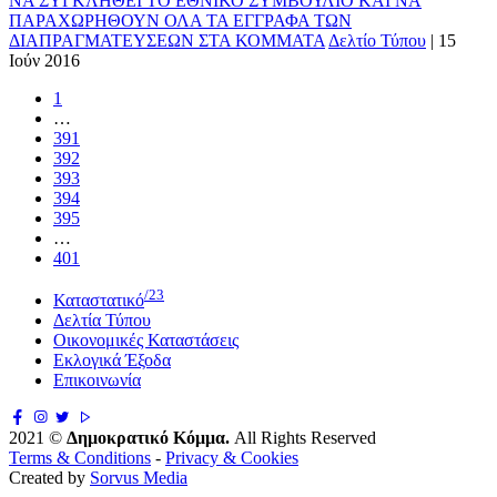
ΝΑ ΣΥΓΚΛΗΘΕΙ ΤΟ ΕΘΝΙΚΟ ΣΥΜΒΟΥΛΙΟ ΚΑΙ ΝΑ
ΠΑΡΑΧΩΡΗΘΟΥΝ ΟΛΑ ΤΑ ΕΓΓΡΑΦΑ ΤΩΝ
ΔΙΑΠΡΑΓΜΑΤΕΥΣΕΩΝ ΣΤΑ ΚΟΜΜΑΤΑ
Δελτίο Τύπου
|
15
Ιούν 2016
1
…
391
392
393
394
395
…
401
/23
Καταστατικό
Δελτία Τύπου
Οικονομικές Καταστάσεις
Εκλογικά Έξοδα
Επικοινωνία
2021 ©
Δημοκρατικό Κόμμα.
All Rights Reserved
Terms & Conditions
-
Privacy & Cookies
Created by
Sorvus Media